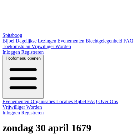
Spitsboog
Bijbel
Dagelijkse Lezingen
Evenementen
Biechtgelegenheid
FAQ
Toekomstplan
Vrijwilliger Worden
Inloggen
Registreren
Hoofdmenu openen
Evenementen
Organisaties
Locaties
Bijbel
FAQ
Over Ons
Vrijwilliger Worden
Inloggen
Registreren
zondag 30 april 1679