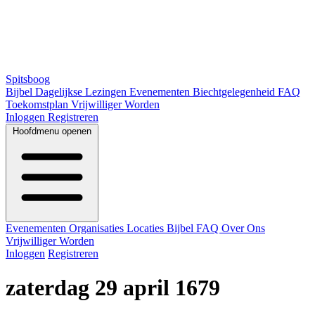
Spitsboog
Bijbel
Dagelijkse Lezingen
Evenementen
Biechtgelegenheid
FAQ
Toekomstplan
Vrijwilliger Worden
Inloggen
Registreren
Hoofdmenu openen
Evenementen
Organisaties
Locaties
Bijbel
FAQ
Over Ons
Vrijwilliger Worden
Inloggen
Registreren
zaterdag 29 april 1679