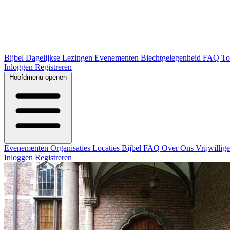
Bijbel
Dagelijkse Lezingen
Evenementen
Biechtgelegenheid
FAQ
To
Inloggen
Registreren
Hoofdmenu openen
Evenementen
Organisaties
Locaties
Bijbel
FAQ
Over Ons
Vrijwillig
Inloggen
Registreren