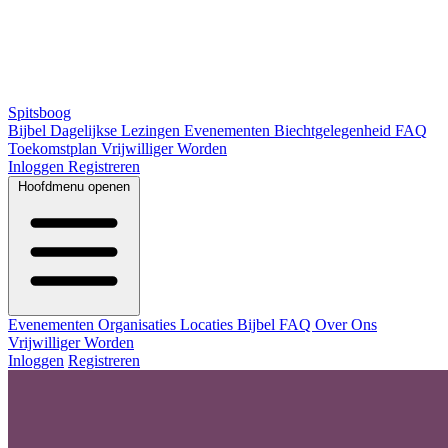
Spitsboog
Bijbel
Dagelijkse Lezingen
Evenementen
Biechtgelegenheid
FAQ
Toekomstplan
Vrijwilliger Worden
Inloggen
Registreren
Hoofdmenu openen
Evenementen
Organisaties
Locaties
Bijbel
FAQ
Over Ons
Vrijwilliger Worden
Inloggen
Registreren