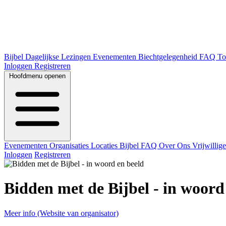
Bijbel
Dagelijkse Lezingen
Evenementen
Biechtgelegenheid
FAQ
To
Inloggen
Registreren
Hoofdmenu openen
Evenementen
Organisaties
Locaties
Bijbel
FAQ
Over Ons
Vrijwillig
Inloggen
Registreren
Bidden met de Bijbel - in woord
Meer info (Website van organisator)