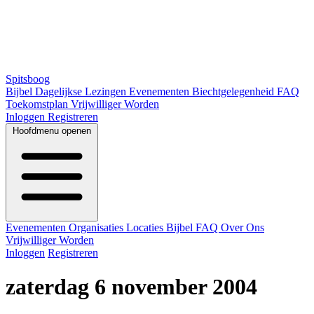
Spitsboog
Bijbel
Dagelijkse Lezingen
Evenementen
Biechtgelegenheid
FAQ
Toekomstplan
Vrijwilliger Worden
Inloggen
Registreren
Hoofdmenu openen
Evenementen
Organisaties
Locaties
Bijbel
FAQ
Over Ons
Vrijwilliger Worden
Inloggen
Registreren
zaterdag 6 november 2004