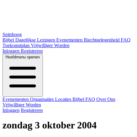
Spitsboog
Bijbel
Dagelijkse Lezingen
Evenementen
Biechtgelegenheid
FAQ
Toekomstplan
Vrijwilliger Worden
Inloggen
Registreren
Hoofdmenu openen
Evenementen
Organisaties
Locaties
Bijbel
FAQ
Over Ons
Vrijwilliger Worden
Inloggen
Registreren
zondag 3 oktober 2004