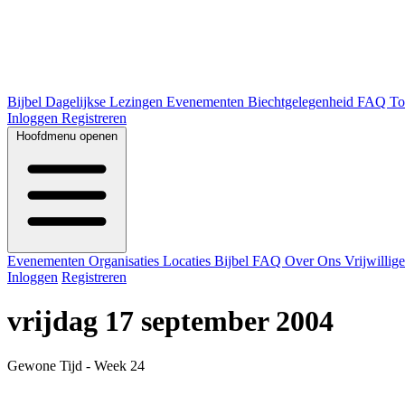
Bijbel
Dagelijkse Lezingen
Evenementen
Biechtgelegenheid
FAQ
To
Inloggen
Registreren
Hoofdmenu openen
Evenementen
Organisaties
Locaties
Bijbel
FAQ
Over Ons
Vrijwillig
Inloggen
Registreren
vrijdag 17 september 2004
Gewone Tijd - Week 24