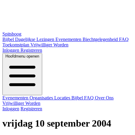
Spitsboog
Bijbel
Dagelijkse Lezingen
Evenementen
Biechtgelegenheid
FAQ
Toekomstplan
Vrijwilliger Worden
Inloggen
Registreren
Hoofdmenu openen
Evenementen
Organisaties
Locaties
Bijbel
FAQ
Over Ons
Vrijwilliger Worden
Inloggen
Registreren
vrijdag 10 september 2004