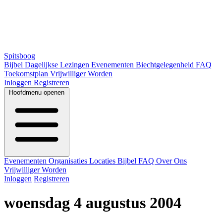
Spitsboog
Bijbel
Dagelijkse Lezingen
Evenementen
Biechtgelegenheid
FAQ
Toekomstplan
Vrijwilliger Worden
Inloggen
Registreren
Hoofdmenu openen
Evenementen
Organisaties
Locaties
Bijbel
FAQ
Over Ons
Vrijwilliger Worden
Inloggen
Registreren
woensdag 4 augustus 2004