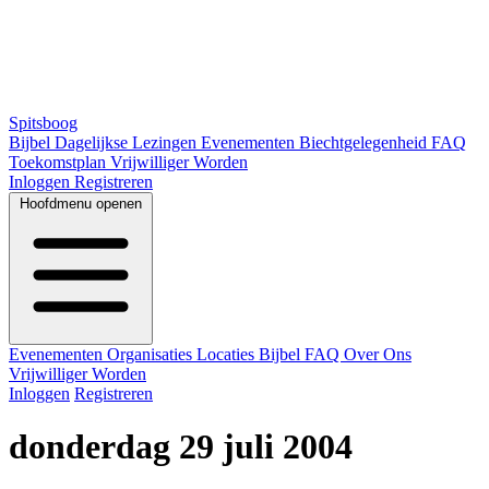
Spitsboog
Bijbel
Dagelijkse Lezingen
Evenementen
Biechtgelegenheid
FAQ
Toekomstplan
Vrijwilliger Worden
Inloggen
Registreren
Hoofdmenu openen
Evenementen
Organisaties
Locaties
Bijbel
FAQ
Over Ons
Vrijwilliger Worden
Inloggen
Registreren
donderdag 29 juli 2004