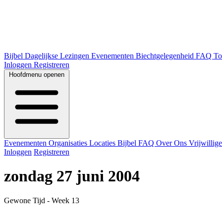
Bijbel
Dagelijkse Lezingen
Evenementen
Biechtgelegenheid
FAQ
To
Inloggen
Registreren
Hoofdmenu openen
Evenementen
Organisaties
Locaties
Bijbel
FAQ
Over Ons
Vrijwillig
Inloggen
Registreren
zondag 27 juni 2004
Gewone Tijd - Week 13