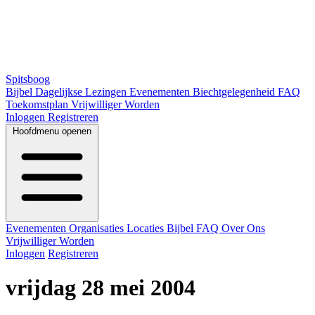
Spitsboog
Bijbel
Dagelijkse Lezingen
Evenementen
Biechtgelegenheid
FAQ
Toekomstplan
Vrijwilliger Worden
Inloggen
Registreren
Hoofdmenu openen
Evenementen
Organisaties
Locaties
Bijbel
FAQ
Over Ons
Vrijwilliger Worden
Inloggen
Registreren
vrijdag 28 mei 2004