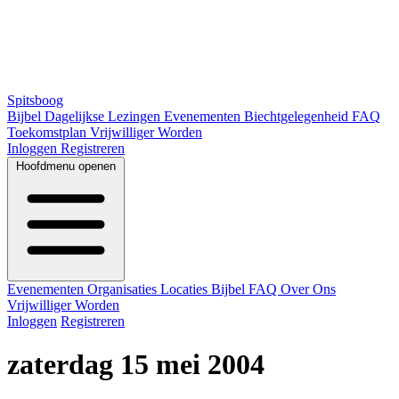
Spitsboog
Bijbel
Dagelijkse Lezingen
Evenementen
Biechtgelegenheid
FAQ
Toekomstplan
Vrijwilliger Worden
Inloggen
Registreren
Hoofdmenu openen
Evenementen
Organisaties
Locaties
Bijbel
FAQ
Over Ons
Vrijwilliger Worden
Inloggen
Registreren
zaterdag 15 mei 2004