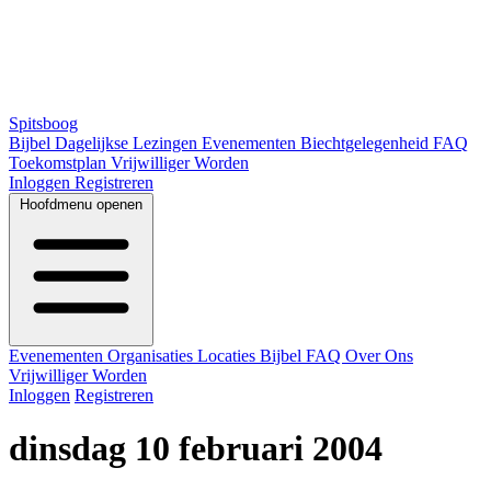
Spitsboog
Bijbel
Dagelijkse Lezingen
Evenementen
Biechtgelegenheid
FAQ
Toekomstplan
Vrijwilliger Worden
Inloggen
Registreren
Hoofdmenu openen
Evenementen
Organisaties
Locaties
Bijbel
FAQ
Over Ons
Vrijwilliger Worden
Inloggen
Registreren
dinsdag 10 februari 2004