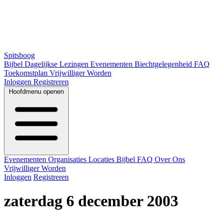
Spitsboog
Bijbel
Dagelijkse Lezingen
Evenementen
Biechtgelegenheid
FAQ
Toekomstplan
Vrijwilliger Worden
Inloggen
Registreren
Hoofdmenu openen
Evenementen
Organisaties
Locaties
Bijbel
FAQ
Over Ons
Vrijwilliger Worden
Inloggen
Registreren
zaterdag 6 december 2003