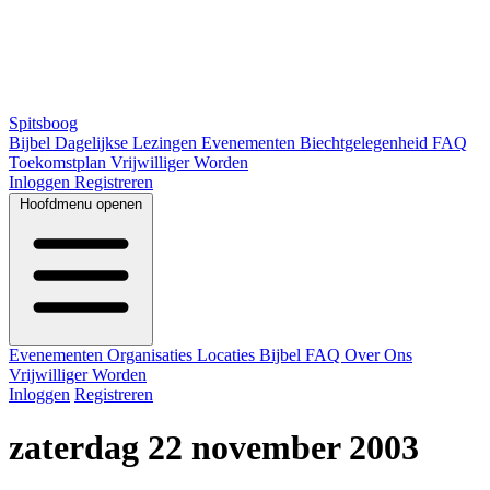
Spitsboog
Bijbel
Dagelijkse Lezingen
Evenementen
Biechtgelegenheid
FAQ
Toekomstplan
Vrijwilliger Worden
Inloggen
Registreren
Hoofdmenu openen
Evenementen
Organisaties
Locaties
Bijbel
FAQ
Over Ons
Vrijwilliger Worden
Inloggen
Registreren
zaterdag 22 november 2003