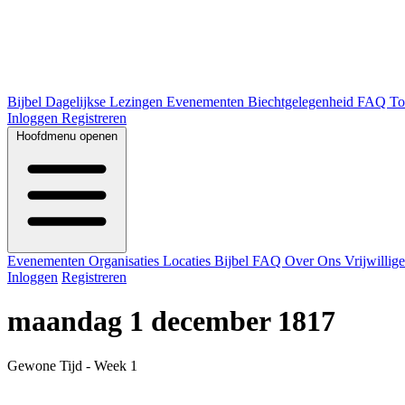
Bijbel
Dagelijkse Lezingen
Evenementen
Biechtgelegenheid
FAQ
To
Inloggen
Registreren
Hoofdmenu openen
Evenementen
Organisaties
Locaties
Bijbel
FAQ
Over Ons
Vrijwillig
Inloggen
Registreren
maandag 1 december 1817
Gewone Tijd - Week 1