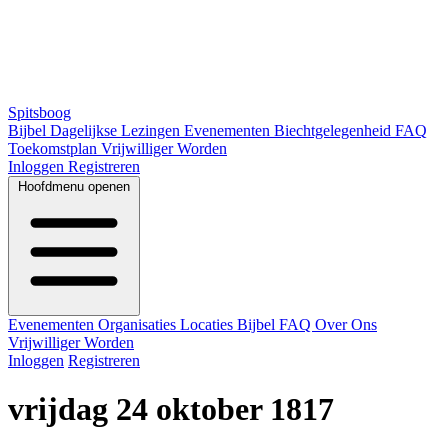
Spitsboog
Bijbel
Dagelijkse Lezingen
Evenementen
Biechtgelegenheid
FAQ
Toekomstplan
Vrijwilliger Worden
Inloggen
Registreren
Hoofdmenu openen
Evenementen
Organisaties
Locaties
Bijbel
FAQ
Over Ons
Vrijwilliger Worden
Inloggen
Registreren
vrijdag 24 oktober 1817