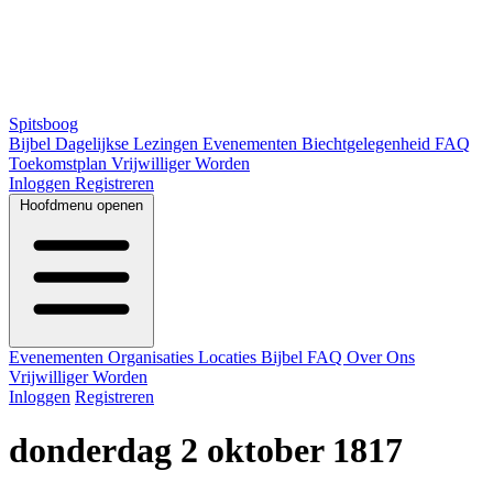
Spitsboog
Bijbel
Dagelijkse Lezingen
Evenementen
Biechtgelegenheid
FAQ
Toekomstplan
Vrijwilliger Worden
Inloggen
Registreren
Hoofdmenu openen
Evenementen
Organisaties
Locaties
Bijbel
FAQ
Over Ons
Vrijwilliger Worden
Inloggen
Registreren
donderdag 2 oktober 1817