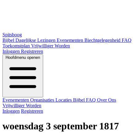
Spitsboog
Bijbel
Dagelijkse Lezingen
Evenementen
Biechtgelegenheid
FAQ
Toekomstplan
Vrijwilliger Worden
Inloggen
Registreren
Hoofdmenu openen
Evenementen
Organisaties
Locaties
Bijbel
FAQ
Over Ons
Vrijwilliger Worden
Inloggen
Registreren
woensdag 3 september 1817