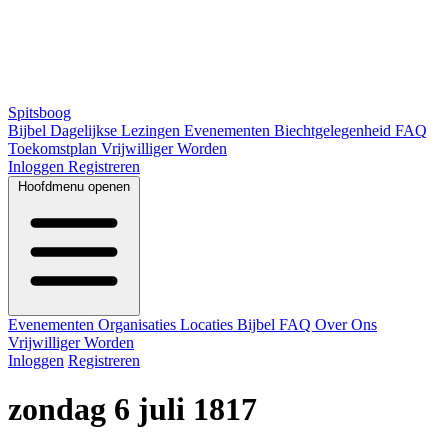
Spitsboog
Bijbel
Dagelijkse Lezingen
Evenementen
Biechtgelegenheid
FAQ
Toekomstplan
Vrijwilliger Worden
Inloggen
Registreren
Hoofdmenu openen
Evenementen
Organisaties
Locaties
Bijbel
FAQ
Over Ons
Vrijwilliger Worden
Inloggen
Registreren
zondag 6 juli 1817