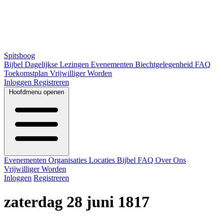
Spitsboog
Bijbel
Dagelijkse Lezingen
Evenementen
Biechtgelegenheid
FAQ
Toekomstplan
Vrijwilliger Worden
Inloggen
Registreren
Hoofdmenu openen
Evenementen
Organisaties
Locaties
Bijbel
FAQ
Over Ons
Vrijwilliger Worden
Inloggen
Registreren
zaterdag 28 juni 1817