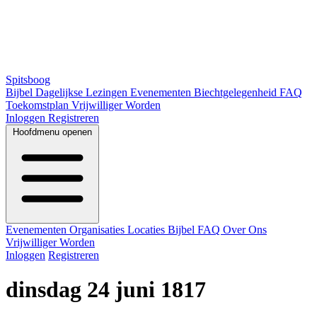
Spitsboog
Bijbel
Dagelijkse Lezingen
Evenementen
Biechtgelegenheid
FAQ
Toekomstplan
Vrijwilliger Worden
Inloggen
Registreren
Hoofdmenu openen
Evenementen
Organisaties
Locaties
Bijbel
FAQ
Over Ons
Vrijwilliger Worden
Inloggen
Registreren
dinsdag 24 juni 1817