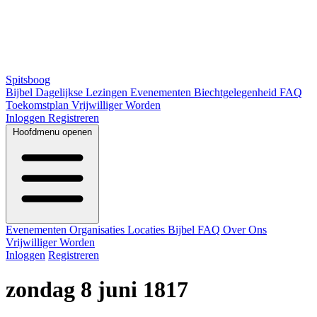
Spitsboog
Bijbel
Dagelijkse Lezingen
Evenementen
Biechtgelegenheid
FAQ
Toekomstplan
Vrijwilliger Worden
Inloggen
Registreren
Hoofdmenu openen
Evenementen
Organisaties
Locaties
Bijbel
FAQ
Over Ons
Vrijwilliger Worden
Inloggen
Registreren
zondag 8 juni 1817