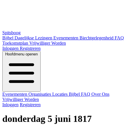
Spitsboog
Bijbel
Dagelijkse Lezingen
Evenementen
Biechtgelegenheid
FAQ
Toekomstplan
Vrijwilliger Worden
Inloggen
Registreren
Hoofdmenu openen
Evenementen
Organisaties
Locaties
Bijbel
FAQ
Over Ons
Vrijwilliger Worden
Inloggen
Registreren
donderdag 5 juni 1817