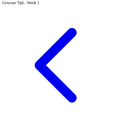
Gewone Tijd - Week 1