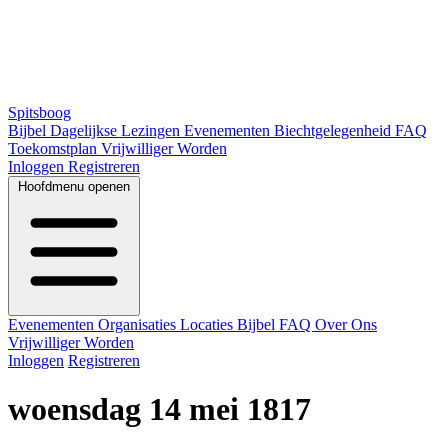
Spitsboog
Bijbel
Dagelijkse Lezingen
Evenementen
Biechtgelegenheid
FAQ
Toekomstplan
Vrijwilliger Worden
Inloggen
Registreren
Hoofdmenu openen
Evenementen
Organisaties
Locaties
Bijbel
FAQ
Over Ons
Vrijwilliger Worden
Inloggen
Registreren
woensdag 14 mei 1817