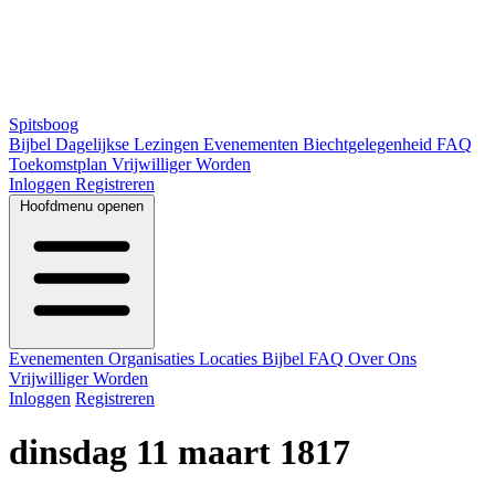
Spitsboog
Bijbel
Dagelijkse Lezingen
Evenementen
Biechtgelegenheid
FAQ
Toekomstplan
Vrijwilliger Worden
Inloggen
Registreren
Hoofdmenu openen
Evenementen
Organisaties
Locaties
Bijbel
FAQ
Over Ons
Vrijwilliger Worden
Inloggen
Registreren
dinsdag 11 maart 1817