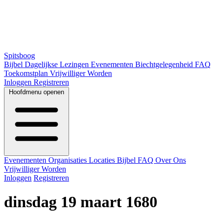
Spitsboog
Bijbel
Dagelijkse Lezingen
Evenementen
Biechtgelegenheid
FAQ
Toekomstplan
Vrijwilliger Worden
Inloggen
Registreren
Hoofdmenu openen
Evenementen
Organisaties
Locaties
Bijbel
FAQ
Over Ons
Vrijwilliger Worden
Inloggen
Registreren
dinsdag 19 maart 1680