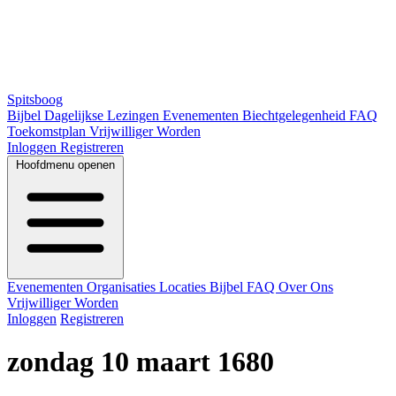
Spitsboog
Bijbel
Dagelijkse Lezingen
Evenementen
Biechtgelegenheid
FAQ
Toekomstplan
Vrijwilliger Worden
Inloggen
Registreren
Hoofdmenu openen
Evenementen
Organisaties
Locaties
Bijbel
FAQ
Over Ons
Vrijwilliger Worden
Inloggen
Registreren
zondag 10 maart 1680