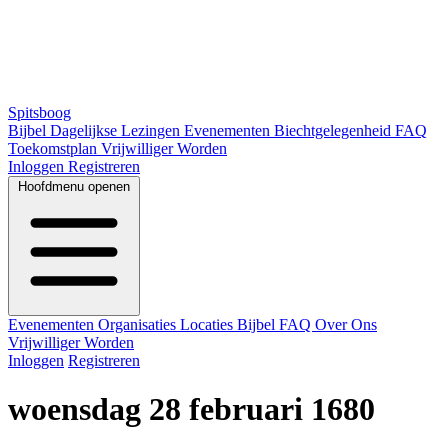
Spitsboog
Bijbel
Dagelijkse Lezingen
Evenementen
Biechtgelegenheid
FAQ
Toekomstplan
Vrijwilliger Worden
Inloggen
Registreren
Hoofdmenu openen
Evenementen
Organisaties
Locaties
Bijbel
FAQ
Over Ons
Vrijwilliger Worden
Inloggen
Registreren
woensdag 28 februari 1680