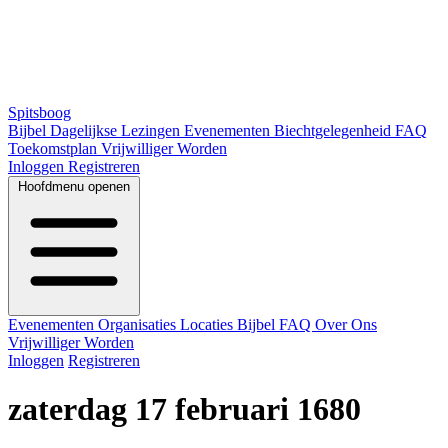
Spitsboog
Bijbel
Dagelijkse Lezingen
Evenementen
Biechtgelegenheid
FAQ
Toekomstplan
Vrijwilliger Worden
Inloggen
Registreren
Hoofdmenu openen
Evenementen
Organisaties
Locaties
Bijbel
FAQ
Over Ons
Vrijwilliger Worden
Inloggen
Registreren
zaterdag 17 februari 1680