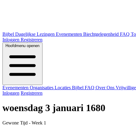
Bijbel
Dagelijkse Lezingen
Evenementen
Biechtgelegenheid
FAQ
To
Inloggen
Registreren
Hoofdmenu openen
Evenementen
Organisaties
Locaties
Bijbel
FAQ
Over Ons
Vrijwillig
Inloggen
Registreren
woensdag 3 januari 1680
Gewone Tijd - Week 1