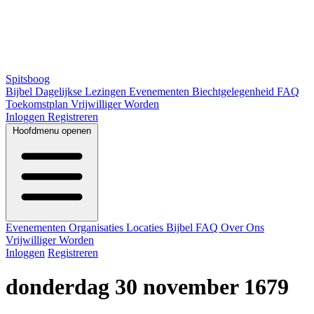
Spitsboog
Bijbel
Dagelijkse Lezingen
Evenementen
Biechtgelegenheid
FAQ
Toekomstplan
Vrijwilliger Worden
Inloggen
Registreren
Hoofdmenu openen
Evenementen
Organisaties
Locaties
Bijbel
FAQ
Over Ons
Vrijwilliger Worden
Inloggen
Registreren
donderdag 30 november 1679