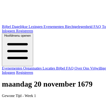
Bijbel
Dagelijkse Lezingen
Evenementen
Biechtgelegenheid
FAQ
To
Inloggen
Registreren
Hoofdmenu openen
Evenementen
Organisaties
Locaties
Bijbel
FAQ
Over Ons
Vrijwillig
Inloggen
Registreren
maandag 20 november 1679
Gewone Tijd - Week 1