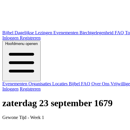
Bijbel
Dagelijkse Lezingen
Evenementen
Biechtgelegenheid
FAQ
To
Inloggen
Registreren
Hoofdmenu openen
Evenementen
Organisaties
Locaties
Bijbel
FAQ
Over Ons
Vrijwillig
Inloggen
Registreren
zaterdag 23 september 1679
Gewone Tijd - Week 1