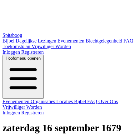
Spitsboog
Bijbel
Dagelijkse Lezingen
Evenementen
Biechtgelegenheid
FAQ
Toekomstplan
Vrijwilliger Worden
Inloggen
Registreren
Hoofdmenu openen
Evenementen
Organisaties
Locaties
Bijbel
FAQ
Over Ons
Vrijwilliger Worden
Inloggen
Registreren
zaterdag 16 september 1679