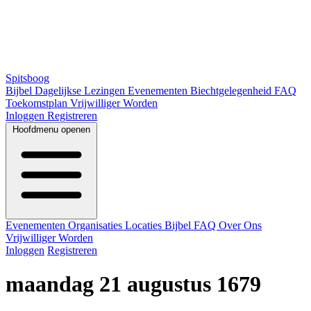
Spitsboog
Bijbel
Dagelijkse Lezingen
Evenementen
Biechtgelegenheid
FAQ
Toekomstplan
Vrijwilliger Worden
Inloggen
Registreren
Hoofdmenu openen
Evenementen
Organisaties
Locaties
Bijbel
FAQ
Over Ons
Vrijwilliger Worden
Inloggen
Registreren
maandag 21 augustus 1679