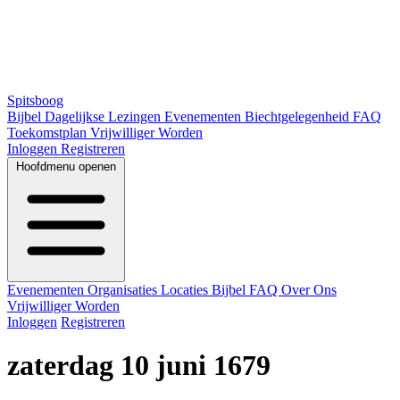
Spitsboog
Bijbel
Dagelijkse Lezingen
Evenementen
Biechtgelegenheid
FAQ
Toekomstplan
Vrijwilliger Worden
Inloggen
Registreren
Hoofdmenu openen
Evenementen
Organisaties
Locaties
Bijbel
FAQ
Over Ons
Vrijwilliger Worden
Inloggen
Registreren
zaterdag 10 juni 1679