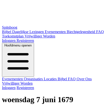
Spitsboog
Bijbel
Dagelijkse Lezingen
Evenementen
Biechtgelegenheid
FAQ
Toekomstplan
Vrijwilliger Worden
Inloggen
Registreren
Hoofdmenu openen
Evenementen
Organisaties
Locaties
Bijbel
FAQ
Over Ons
Vrijwilliger Worden
Inloggen
Registreren
woensdag 7 juni 1679