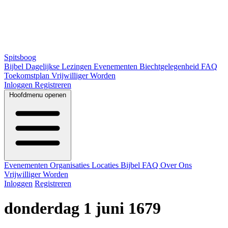
Spitsboog
Bijbel
Dagelijkse Lezingen
Evenementen
Biechtgelegenheid
FAQ
Toekomstplan
Vrijwilliger Worden
Inloggen
Registreren
Hoofdmenu openen
Evenementen
Organisaties
Locaties
Bijbel
FAQ
Over Ons
Vrijwilliger Worden
Inloggen
Registreren
donderdag 1 juni 1679