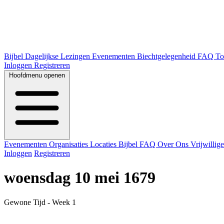
Bijbel
Dagelijkse Lezingen
Evenementen
Biechtgelegenheid
FAQ
To
Inloggen
Registreren
Hoofdmenu openen
Evenementen
Organisaties
Locaties
Bijbel
FAQ
Over Ons
Vrijwillig
Inloggen
Registreren
woensdag 10 mei 1679
Gewone Tijd - Week 1