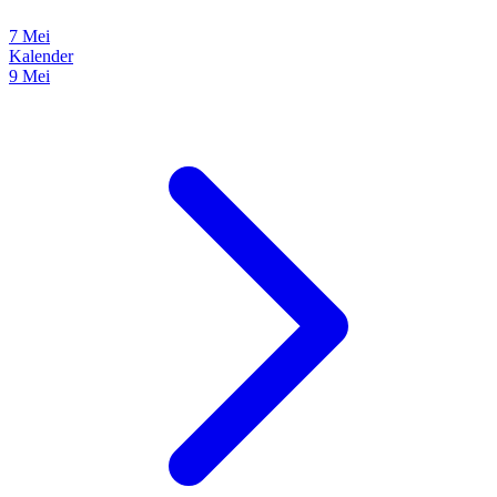
7 Mei
Kalender
9 Mei