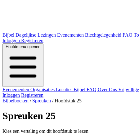
Bijbel
Dagelijkse Lezingen
Evenementen
Biechtgelegenheid
FAQ
To
Inloggen
Registreren
Hoofdmenu openen
Evenementen
Organisaties
Locaties
Bijbel
FAQ
Over Ons
Vrijwillig
Inloggen
Registreren
Bijbelboeken
/
Spreuken
/
Hoofdstuk 25
Spreuken 25
Kies een vertaling om dit hoofdstuk te lezen