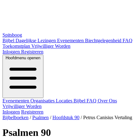
Spitsboog
Bijbel
Dagelijkse Lezingen
Evenementen
Biechtgelegenheid
FAQ
Toekomstplan
Vrijwilliger Worden
Inloggen
Registreren
Hoofdmenu openen
Evenementen
Organisaties
Locaties
Bijbel
FAQ
Over Ons
Vrijwilliger Worden
Inloggen
Registreren
Bijbelboeken
/
Psalmen
/
Hoofdstuk 90
/
Petrus Canisius Vertaling
Psalmen 90