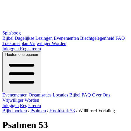
Spitsboog
Bijbel
Dagelijkse Lezingen
Evenementen
Biechtgelegenheid
FAQ
Toekomstplan
Vrijwilliger Worden
Inloggen
Registreren
Hoofdmenu openen
Evenementen
Organisaties
Locaties
Bijbel
FAQ
Over Ons
Vrijwilliger Worden
Inloggen
Registreren
Bijbelboeken
/
Psalmen
/
Hoofdstuk 53
/
Willibrord Vertaling
Psalmen 53