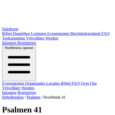
Spitsboog
Bijbel
Dagelijkse Lezingen
Evenementen
Biechtgelegenheid
FAQ
Toekomstplan
Vrijwilliger Worden
Inloggen
Registreren
Hoofdmenu openen
Evenementen
Organisaties
Locaties
Bijbel
FAQ
Over Ons
Vrijwilliger Worden
Inloggen
Registreren
Bijbelboeken
/
Psalmen
/
Hoofdstuk 41
Psalmen 41