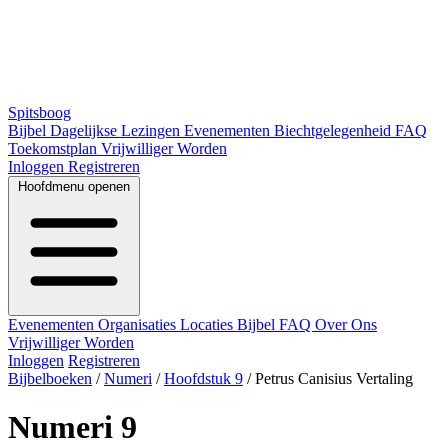
Spitsboog
Bijbel
Dagelijkse Lezingen
Evenementen
Biechtgelegenheid
FAQ
Toekomstplan
Vrijwilliger Worden
Inloggen
Registreren
Hoofdmenu openen
Evenementen
Organisaties
Locaties
Bijbel
FAQ
Over Ons
Vrijwilliger Worden
Inloggen
Registreren
Bijbelboeken
/
Numeri
/
Hoofdstuk 9
/
Petrus Canisius Vertaling
Numeri 9