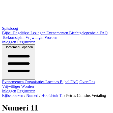
Spitsboog
Bijbel
Dagelijkse Lezingen
Evenementen
Biechtgelegenheid
FAQ
Toekomstplan
Vrijwilliger Worden
Inloggen
Registreren
Hoofdmenu openen
Evenementen
Organisaties
Locaties
Bijbel
FAQ
Over Ons
Vrijwilliger Worden
Inloggen
Registreren
Bijbelboeken
/
Numeri
/
Hoofdstuk 11
/
Petrus Canisius Vertaling
Numeri 11