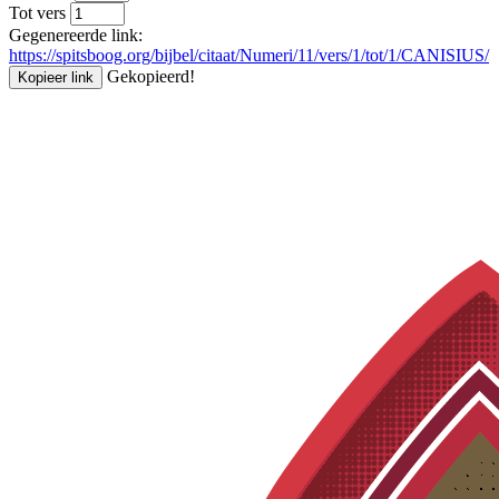
Tot vers
Gegenereerde link:
https://spitsboog.org/bijbel/citaat/Numeri/11/vers/1/tot/1/CANISIUS/
Gekopieerd!
Kopieer link