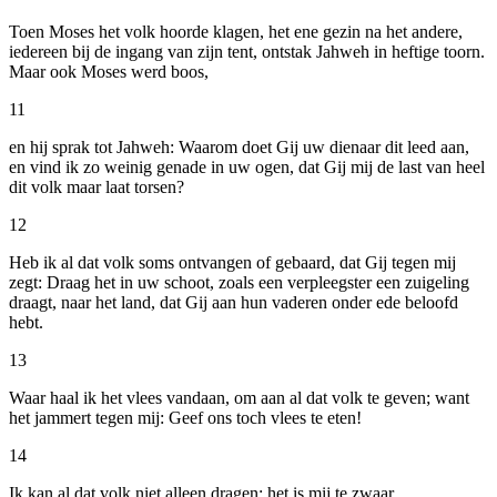
Toen Moses het volk hoorde klagen, het ene gezin na het andere,
iedereen bij de ingang van zijn tent, ontstak Jahweh in heftige toorn.
Maar ook Moses werd boos,
11
en hij sprak tot Jahweh: Waarom doet Gij uw dienaar dit leed aan,
en vind ik zo weinig genade in uw ogen, dat Gij mij de last van heel
dit volk maar laat torsen?
12
Heb ik al dat volk soms ontvangen of gebaard, dat Gij tegen mij
zegt: Draag het in uw schoot, zoals een verpleegster een zuigeling
draagt, naar het land, dat Gij aan hun vaderen onder ede beloofd
hebt.
13
Waar haal ik het vlees vandaan, om aan al dat volk te geven; want
het jammert tegen mij: Geef ons toch vlees te eten!
14
Ik kan al dat volk niet alleen dragen: het is mij te zwaar.