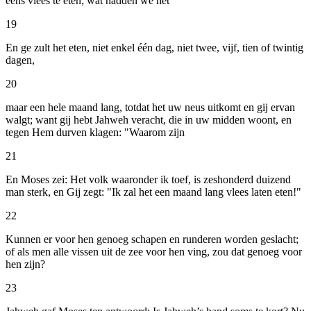
eens vlees te eten; wat hadden we het
19
En ge zult het eten, niet enkel één dag, niet twee, vijf, tien of twintig
dagen,
20
maar een hele maand lang, totdat het uw neus uitkomt en gij ervan
walgt; want gij hebt Jahweh veracht, die in uw midden woont, en
tegen Hem durven klagen: "Waarom zijn
21
En Moses zei: Het volk waaronder ik toef, is zeshonderd duizend
man sterk, en Gij zegt: "Ik zal het een maand lang vlees laten eten!"
22
Kunnen er voor hen genoeg schapen en runderen worden geslacht;
of als men alle vissen uit de zee voor hen ving, zou dat genoeg voor
hen zijn?
23