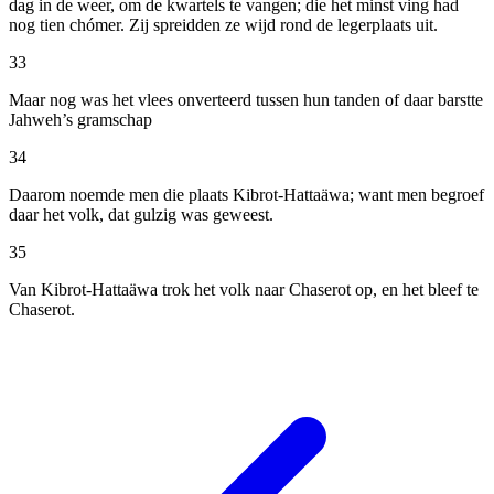
dag in de weer, om de kwartels te vangen; die het minst ving had
nog tien chómer. Zij spreidden ze wijd rond de legerplaats uit.
33
Maar nog was het vlees onverteerd tussen hun tanden of daar barstte
Jahweh’s gramschap
34
Daarom noemde men die plaats Kibrot-Hattaäwa; want men begroef
daar het volk, dat gulzig was geweest.
35
Van Kibrot-Hattaäwa trok het volk naar Chaserot op, en het bleef te
Chaserot.