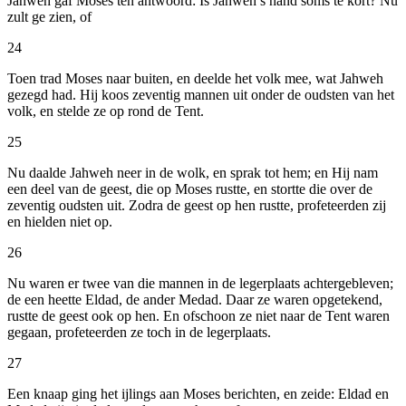
Jahweh gaf Moses ten antwoord: Is Jahweh’s hand soms te kort? Nu
zult ge zien, of
24
Toen trad Moses naar buiten, en deelde het volk mee, wat Jahweh
gezegd had. Hij koos zeventig mannen uit onder de oudsten van het
volk, en stelde ze op rond de Tent.
25
Nu daalde Jahweh neer in de wolk, en sprak tot hem; en Hij nam
een deel van de geest, die op Moses rustte, en stortte die over de
zeventig oudsten uit. Zodra de geest op hen rustte, profeteerden zij
en hielden niet op.
26
Nu waren er twee van die mannen in de legerplaats achtergebleven;
de een heette Eldad, de ander Medad. Daar ze waren opgetekend,
rustte de geest ook op hen. En ofschoon ze niet naar de Tent waren
gegaan, profeteerden ze toch in de legerplaats.
27
Een knaap ging het ijlings aan Moses berichten, en zeide: Eldad en